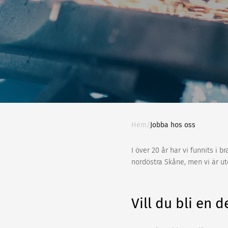
Hem
/
Jobba hos oss
I över 20 år har vi funnits i b
nordöstra Skåne, men vi är ute
Vill du bli en d