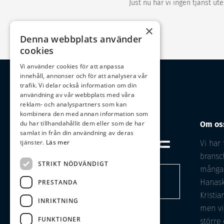
Just nu har vi ingen tjänst u
×
Denna webbplats använder
cookies
Vi använder cookies för att anpassa
innehåll, annonser och för att analysera vår
trafik. Vi delar också information om din
användning av vår webbplats med våra
reklam- och analyspartners som kan
kombinera den med annan information som
du har tillhandahållit dem eller som de har
Om os
samlat in från din användning av deras
tjänster.
Läs mer
Vi har 
bransc
STRIKT NÖDVÄNDIGT
många å
Till Göinge
Hanask
PRESTANDA
Arnimek
Kristia
INRIKTNING
men vi
FUNKTIONER
större 