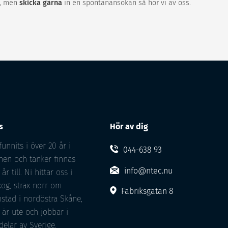
te, men
skicka gärna
in en spontanansökan så hör vi av oss.
s
Hör av dig
funnits i över 20 år i
044-638 93
hen och tänker finnas
info@ntec.nu
r till. Ni hittar oss i
og, strax norr om
Fabriksgatan 8
nstad i nordöstra Skåne,
 är ute och jobbar i
delar av Sverige.