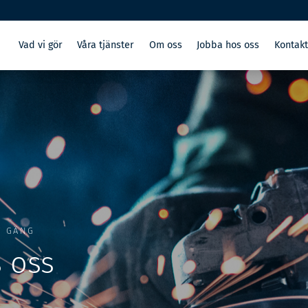
Vad vi gör
Våra tjänster
Om oss
Jobba hos oss
Kontak
T GÄNG
 oss